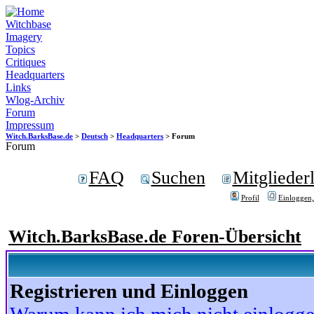
Witchbase
Imagery
Topics
Critiques
Headquarters
Links
Wlog-Archiv
Forum
Impressum
Witch.BarksBase.de
>
Deutsch
>
Headquarters
> Forum
Forum
FAQ
Suchen
Mitgliederl
Profil
Einloggen,
Witch.BarksBase.de Foren-Übersicht
Registrieren und Einloggen