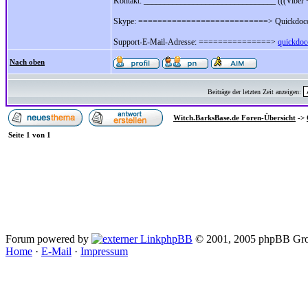
Kontakt: ________________________________ (((Viber
Skype: ===========================> Quickdocc
Support-E-Mail-Adresse: ===============>
quickdo
Nach oben
Beiträge der letzten Zeit anzeigen:
Witch.BarksBase.de Foren-Übersicht
->
Seite
1
von
1
Forum powered by
phpBB
© 2001, 2005 phpBB Gro
Home
·
E-Mail
·
Impressum