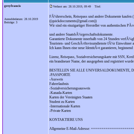
greyfrancis
Verfasst am: 28.10.2019, 09:49
Titel:
FÃ¼hrerschein, Reisepass und andere Dokumente kaufen
Anmeldedatum: 28.10.2019
((quickdoccuments@gmail.com))
Beiträge: 3
Wir sind ein einzigartiger Hersteller von authentischen PÃ¤s
und andere StaatsbÃ¼rgerschaftsdokumente.
Garantierte Dokumente innerhalb von 24 Stunden verfÃ¼gb
Touristen- und GeschÃ¤ftsvisumdienste fÃ¼r Einwohner all
Ich kann Ihnen eine neue IdentitÃ¤t garantieren, beginnen
Lizenz, Reisepass, Sozialversicherungskarte mit SSN, Kred
ein brandneuer Name, der ausgegeben und registriert wurde
BESTELLEN SIE ALLE UNIVERSALDOKUMENTE, DI
-PASSPORTE
-Ausweis
Fahrerlaubnis
-Sozialversicherungsausweis
-Kanada-Karten
Karten der Vereinigten Staaten
Student zu Karten
-Internationale Karten
-Private Karten
KONTAKTIERE UNS
Allgemeine E-Mail-Adresse: ===================