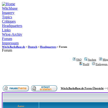
Witchbase
Imagery
Topics
Critiques
Headquarters
Links
Wlog-Archiv
Forum
Impressum
Witch.BarksBase.de
>
Deutsch
>
Headquarters
> Forum
Forum
FAQ
Suchen
Mitgl
Profil
Einloggen,
Witch.BarksBase.de Foren-Übersicht
->
Autor