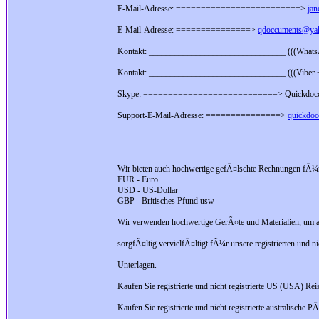
E-Mail-Adresse: =========================>
jan
E-Mail-Adresse: ===============>
qdoccuments@ya
Kontakt: ________________________________ (((What
Kontakt: ________________________________ (((Viber
Skype: ===========================> Quickdocc
Support-E-Mail-Adresse: ===============>
quickdo
Wir bieten auch hochwertige gefÃ¤lschte Rechnungen fÃ¼
EUR - Euro
USD - US-Dollar
GBP - Britisches Pfund usw
Wir verwenden hochwertige GerÃ¤te und Materialien, um a
sorgfÃ¤ltig vervielfÃ¤ltigt fÃ¼r unsere registrierten und n
Unterlagen.
Kaufen Sie registrierte und nicht registrierte US (USA) Re
Kaufen Sie registrierte und nicht registrierte australische P