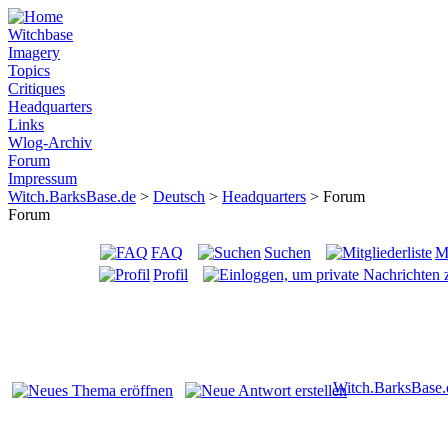
Witchbase
Imagery
Topics
Critiques
Headquarters
Links
Wlog-Archiv
Forum
Impressum
Witch.BarksBase.de
>
Deutsch
>
Headquarters
> Forum
Forum
FAQ
Suchen
Mi
Profil
Witch.BarksBase.