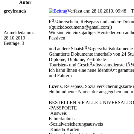
Autor
greyfrancis
Verfasst am: 28.10.2019, 09:48
Tit
FÃ¼hrerschein, Reisepass und andere Dok
((quickdoccuments@gmail.com))
Anmeldedatum:
Wir sind ein einzigartiger Hersteller von aut
28.10.2019
Passiven
Beiträge: 3
und andere StaatsbÃ¼rgerschaftsdokumente.
Garantierte Dokumente innerhalb von 24 St
Diplome, Diplome, Zertifikate
Touristen- und GeschÃ¤ftsvisumdienste fÃ¼r
Ich kann Ihnen eine neue IdentitÃ¤t garanti
und Fahrern
Lizenz, Reisepass, Sozialversicherungskarte
ein brandneuer Name, der ausgegeben und reg
BESTELLEN SIE ALLE UNIVERSALDO
-PASSPORTE
-Ausweis
Fahrerlaubnis
-Sozialversicherungsausweis
-Kanada-Karten