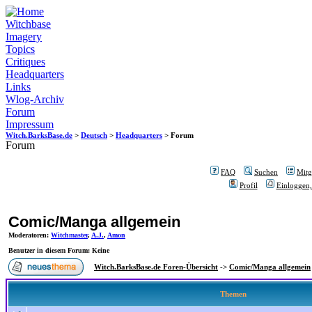
Witchbase
Imagery
Topics
Critiques
Headquarters
Links
Wlog-Archiv
Forum
Impressum
Witch.BarksBase.de
>
Deutsch
>
Headquarters
> Forum
Forum
FAQ
Suchen
Mitgl
Profil
Einloggen,
Comic/Manga allgemein
Moderatoren
:
Witchmaster
,
A.J.
,
Amon
Benutzer in diesem Forum: Keine
Witch.BarksBase.de Foren-Übersicht
->
Comic/Manga allgemein
Themen