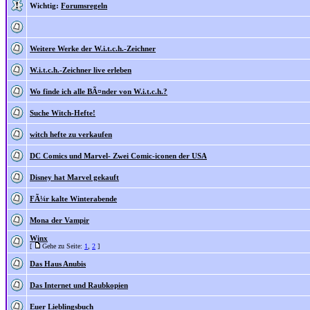
Wichtig:
Forumsregeln
Weitere Werke der W.i.t.c.h.-Zeichner
W.i.t.c.h.-Zeichner live erleben
Wo finde ich alle BÃ¤nder von W.i.t.c.h.?
Suche Witch-Hefte!
witch hefte zu verkaufen
DC Comics und Marvel- Zwei Comic-iconen der USA
Disney hat Marvel gekauft
FÃ¼r kalte Winterabende
Mona der Vampir
Winx
[
Gehe zu Seite:
1
,
2
]
Das Haus Anubis
Das Internet und Raubkopien
Euer Lieblingsbuch