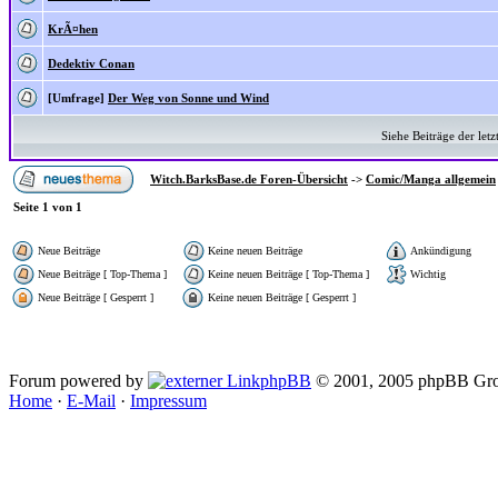
KrÃ¤hen
Dedektiv Conan
[Umfrage]
Der Weg von Sonne und Wind
Siehe Beiträge der letz
Witch.BarksBase.de Foren-Übersicht
->
Comic/Manga allgemein
Seite
1
von
1
Neue Beiträge
Keine neuen Beiträge
Ankündigung
Neue Beiträge [ Top-Thema ]
Keine neuen Beiträge [ Top-Thema ]
Wichtig
Neue Beiträge [ Gesperrt ]
Keine neuen Beiträge [ Gesperrt ]
Forum powered by
phpBB
© 2001, 2005 phpBB Gro
Home
·
E-Mail
·
Impressum