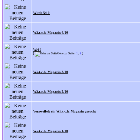
Witch 5/10
W.i.t.c.h. Magazin 4/10
We?!
[
Gehe zu Seite:
1
,
2
]
W.i.t.c.h. Magazin 3/10
W.i.t.c.h. Magazin 2/10
Verzweifelt ein W.i.t.c.h. Magazin gesucht
W.i.t.c.h. Magazin 1/10