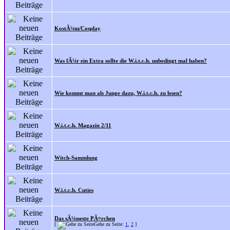
KostÃ¼m/Cosplay
Was fÃ¼r ein Extra sollte die W.i.t.c.h. unbedingt mal haben?
Wie kommt man als Junge dazu, W.i.t.c.h. zu lesen?
W.i.t.c.h. Magazin 2/11
Witch-Sammlung
W.i.t.c.h. Cuties
Das sÃ¼sseste PÃ¤rchen
[
Gehe zu Seite:
1
,
2
]