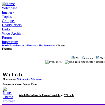
Witchbase
Imagery
Topics
Critiques
Headquarters
Links
Wlog-Archiv
Forum
Impressum
Witch.BarksBase.de
>
Deutsch
>
Headquarters
> Forum
Forum
FAQ
Suchen
Mitgl
Profil
W.i.t.c.h.
Moderatoren
:
Witchmaster
,
A.J.
,
Amon
Benutzer in diesem Forum: Keine
Witch.BarksBase.de Foren-Übersicht
->
W.i.t.c.h.