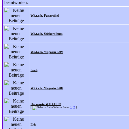
W.i.t.c.h.-Fanartikel
W.i.t.c.h.-Stickeralbum
W.i.t.c.h. Magazin 9/09
Leah
W.i.t.c.h. Magazin 6/08
Die neuste WITCH !!!
[
Gehe zu Seite:
1
,
2
]
Eric