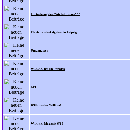
Fortsetzung der Witch- Comics???
Flavia Scuderi signiert in Leipzig
Umgangston
W.i.t.c.h. bei McDonalds
ABO
Wills bruder William!
W.i.t.c.h. Magazin 6/10