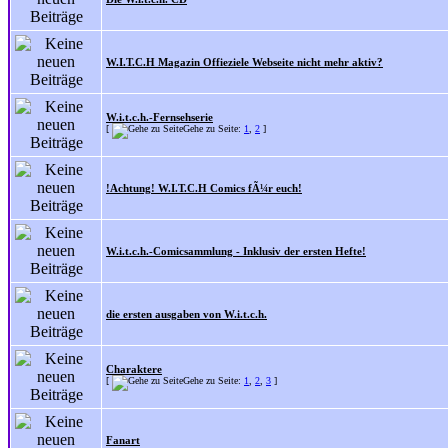
W.I.T.C.H Magazin Offieziele Webseite nicht mehr aktiv?
W.i.t.c.h.-Fernsehserie
[
Gehe zu Seite:
1
,
2
]
!Achtung! W.I.T.C.H Comics fÃ¼r euch!
W.i.t.c.h.-Comicsammlung - Inklusiv der ersten Hefte!
die ersten ausgaben von W.i.t.c.h.
Charaktere
[
Gehe zu Seite:
1
,
2
,
3
]
Fanart