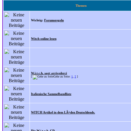
Themen
Wichtig:
Forumsregeln
Witch online lesen
W.i.t.c.h. sagt arrivederci
[
Gehe zu Seite:
1
,
2
]
Italienische Sammelbandliste
WITCH Artikel in dem LÃ¤den Deutschlends.
Die W.i.t.c.h. CD