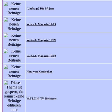
[Umfrage]
Die BÃ¶sen
W.i.t.c.h. Magazin 12/09
W.i.t.c.h. Magazin 11/09
W.i.t.c.h. Magazin 10/09
Herz von Kandrakar
W.I.T.C.H. TV-Trickserie