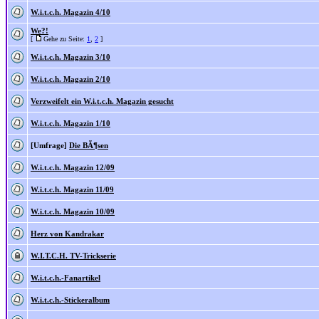
W.i.t.c.h. Magazin 4/10
We?!
[
Gehe zu Seite:
1
,
2
]
W.i.t.c.h. Magazin 3/10
W.i.t.c.h. Magazin 2/10
Verzweifelt ein W.i.t.c.h. Magazin gesucht
W.i.t.c.h. Magazin 1/10
[Umfrage]
Die BÃ¶sen
W.i.t.c.h. Magazin 12/09
W.i.t.c.h. Magazin 11/09
W.i.t.c.h. Magazin 10/09
Herz von Kandrakar
W.I.T.C.H. TV-Trickserie
W.i.t.c.h.-Fanartikel
W.i.t.c.h.-Stickeralbum