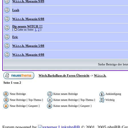
W.i.t.c.h. Magazin 9/09
Leah
W.i.t.c.h. Magazin 6/08
Die neuste WITCH !!!
[
Gehe zu Seite:
1
,
2
]
Eric
W.i.t.c.h. Magazin 5/08
W.i.t.c.h. Magazin 4/08
Siehe Beiträge der letz
Witch.BarksBase.de Foren-Übersicht
->
W.i.t.c.h.
Seite
1
von
2
Neue Beiträge
Keine neuen Beiträge
Ankündigung
Neue Beiträge [ Top-Thema ]
Keine neuen Beiträge [ Top-Thema ]
Wichtig
Neue Beiträge [ Gesperrt ]
Keine neuen Beiträge [ Gesperrt ]
Forum powered by
phpBB
© 2001, 2005 phpBB Gro