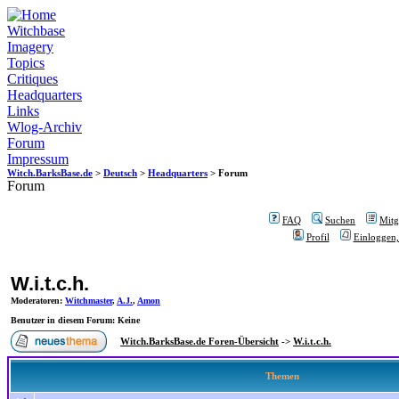
Witchbase
Imagery
Topics
Critiques
Headquarters
Links
Wlog-Archiv
Forum
Impressum
Witch.BarksBase.de
>
Deutsch
>
Headquarters
> Forum
Forum
FAQ
Suchen
Mitgl
Profil
Einloggen,
W.i.t.c.h.
Moderatoren
:
Witchmaster
,
A.J.
,
Amon
Benutzer in diesem Forum: Keine
Witch.BarksBase.de Foren-Übersicht
->
W.i.t.c.h.
Themen