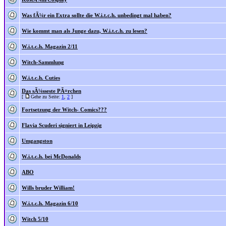
Was fÃ¼r ein Extra sollte die W.i.t.c.h. unbedingt mal haben?
Wie kommt man als Junge dazu, W.i.t.c.h. zu lesen?
W.i.t.c.h. Magazin 2/11
Witch-Sammlung
W.i.t.c.h. Cuties
Das sÃ¼sseste PÃ¤rchen
[
Gehe zu Seite:
1
,
2
]
Fortsetzung der Witch- Comics???
Flavia Scuderi signiert in Leipzig
Umgangston
W.i.t.c.h. bei McDonalds
ABO
Wills bruder William!
W.i.t.c.h. Magazin 6/10
Witch 5/10