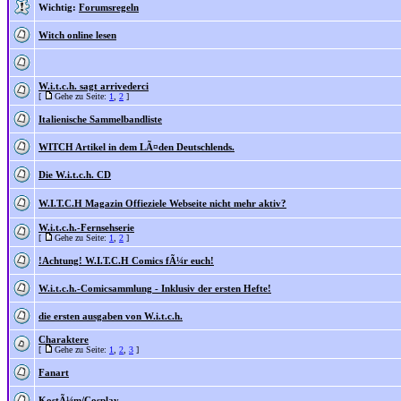
Wichtig:
Forumsregeln
Witch online lesen
W.i.t.c.h. sagt arrivederci
[
Gehe zu Seite:
1
,
2
]
Italienische Sammelbandliste
WITCH Artikel in dem LÃ¤den Deutschlends.
Die W.i.t.c.h. CD
W.I.T.C.H Magazin Offieziele Webseite nicht mehr aktiv?
W.i.t.c.h.-Fernsehserie
[
Gehe zu Seite:
1
,
2
]
!Achtung! W.I.T.C.H Comics fÃ¼r euch!
W.i.t.c.h.-Comicsammlung - Inklusiv der ersten Hefte!
die ersten ausgaben von W.i.t.c.h.
Charaktere
[
Gehe zu Seite:
1
,
2
,
3
]
Fanart
KostÃ¼m/Cosplay