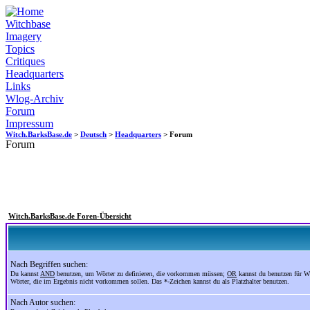
Witchbase
Imagery
Topics
Critiques
Headquarters
Links
Wlog-Archiv
Forum
Impressum
Witch.BarksBase.de
>
Deutsch
>
Headquarters
> Forum
Forum
Witch.BarksBase.de Foren-Übersicht
Nach Begriffen suchen:
Du kannst
AND
benutzen, um Wörter zu definieren, die vorkommen müssen;
OR
kannst du benutzen für W
Wörter, die im Ergebnis nicht vorkommen sollen. Das *-Zeichen kannst du als Platzhalter benutzen.
Nach Autor suchen: