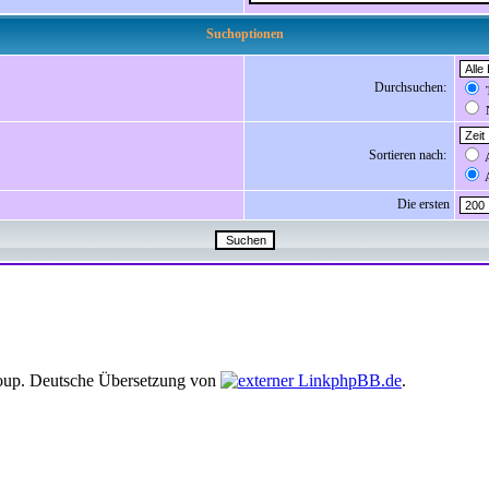
Suchoptionen
Durchsuchen:
T
N
Sortieren nach:
A
A
Die ersten
up. Deutsche Übersetzung von
phpBB.de
.