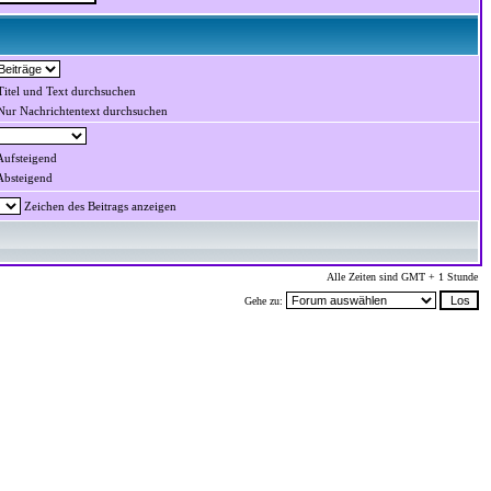
itel und Text durchsuchen
ur Nachrichtentext durchsuchen
ufsteigend
bsteigend
Zeichen des Beitrags anzeigen
Alle Zeiten sind GMT + 1 Stunde
Gehe zu: