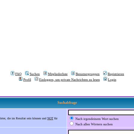
FAQ
Suchen
Mitgliederliste
Benutzergruppen
Registrieren
Profil
Einloggen, um private Nachrichten zu lesen
Login
Suchabfrage
örter, die im Resultat sein können und
NOT
für
Nach irgendeinem Wort suchen
Nach allen Wörtern suchen