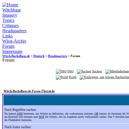
Witchbase
Imagery
Topics
Critiques
Headquarters
Links
Wlog-Archiv
Forum
Impressum
Witch.BarksBase.de
>
Deutsch
>
Headquarters
> Forum
Forum
FAQ
Suchen
Profil
Witch.BarksBase.de Foren-Übersicht
Nach Begriffen suchen:
Du kannst
AND
benutzen, um Wörter zu definieren, die vorkommen müssen;
OR
kannst du benutzen für Wö
im Resultat sein können und
NOT
für Wörter, die im Ergebnis nicht vorkommen sollen. Das *-Zeichen ka
als Platzhalter benutzen.
Nach Autor suchen: