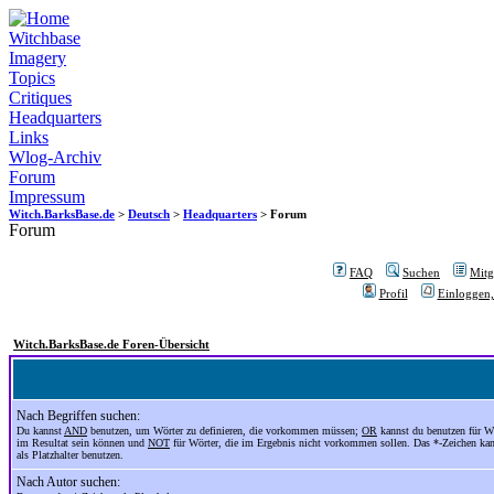
Witchbase
Imagery
Topics
Critiques
Headquarters
Links
Wlog-Archiv
Forum
Impressum
Witch.BarksBase.de
>
Deutsch
>
Headquarters
> Forum
Forum
FAQ
Suchen
Mitgl
Profil
Einloggen,
Witch.BarksBase.de Foren-Übersicht
Nach Begriffen suchen:
Du kannst
AND
benutzen, um Wörter zu definieren, die vorkommen müssen;
OR
kannst du benutzen für Wö
im Resultat sein können und
NOT
für Wörter, die im Ergebnis nicht vorkommen sollen. Das *-Zeichen ka
als Platzhalter benutzen.
Nach Autor suchen: