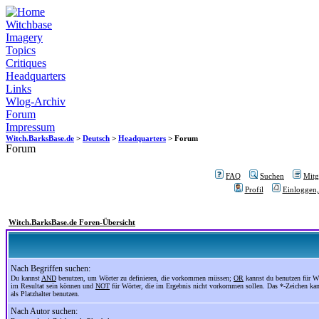
Witchbase
Imagery
Topics
Critiques
Headquarters
Links
Wlog-Archiv
Forum
Impressum
Witch.BarksBase.de
>
Deutsch
>
Headquarters
> Forum
Forum
FAQ
Suchen
Mitgl
Profil
Einloggen,
Witch.BarksBase.de Foren-Übersicht
Nach Begriffen suchen:
Du kannst
AND
benutzen, um Wörter zu definieren, die vorkommen müssen;
OR
kannst du benutzen für Wö
im Resultat sein können und
NOT
für Wörter, die im Ergebnis nicht vorkommen sollen. Das *-Zeichen ka
als Platzhalter benutzen.
Nach Autor suchen: