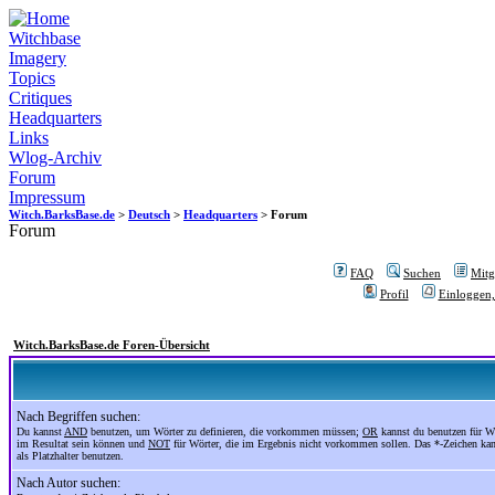
Witchbase
Imagery
Topics
Critiques
Headquarters
Links
Wlog-Archiv
Forum
Impressum
Witch.BarksBase.de
>
Deutsch
>
Headquarters
> Forum
Forum
FAQ
Suchen
Mitgl
Profil
Einloggen,
Witch.BarksBase.de Foren-Übersicht
Nach Begriffen suchen:
Du kannst
AND
benutzen, um Wörter zu definieren, die vorkommen müssen;
OR
kannst du benutzen für Wö
im Resultat sein können und
NOT
für Wörter, die im Ergebnis nicht vorkommen sollen. Das *-Zeichen ka
als Platzhalter benutzen.
Nach Autor suchen: