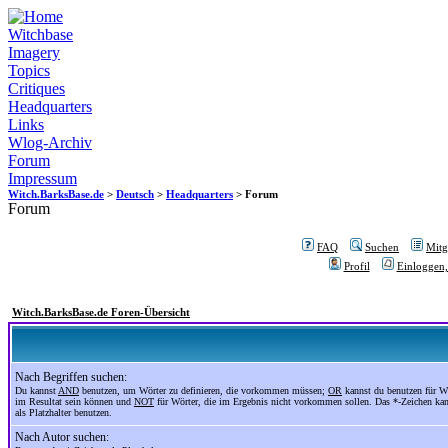
Witchbase
Imagery
Topics
Critiques
Headquarters
Links
Wlog-Archiv
Forum
Impressum
Witch.BarksBase.de
>
Deutsch
>
Headquarters
> Forum
Forum
FAQ
Suchen
Mitgl
Profil
Einloggen,
Witch.BarksBase.de Foren-Übersicht
Nach Begriffen suchen:
Du kannst
AND
benutzen, um Wörter zu definieren, die vorkommen müssen;
OR
kannst du benutzen für Wö
im Resultat sein können und
NOT
für Wörter, die im Ergebnis nicht vorkommen sollen. Das *-Zeichen ka
als Platzhalter benutzen.
Nach Autor suchen: