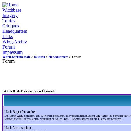
Witchbase
Imagery
Topics
Critiques
Headquarters
Links
Wlog-Archiv
Forum
Impressum
Witch.BarksBase.de
>
Deutsch
>
Headquarters
> Forum
Forum
Witch.BarksBase.de Foren-Übersicht
Nach Begriffen suchen:
Du kannst
AND
benutzen, um Wörter zu definieren, die vorkommen müssen;
OR
kannst du benutzen für W
Wörter, die im Ergebnis nicht vorkommen sollen. Das *-Zeichen kannst du als Platzhalter benutzen.
Nach Autor suchen: