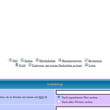
FAQ
Suchen
Mitgliederliste
Benutzergruppen
Registrieren
Profil
Einloggen, um private Nachrichten zu lesen
Login
Suchabfrage
örter, die im Resultat sein können und
NOT
für
Nach irgendeinem Wort suchen
Nach allen Wörtern suchen