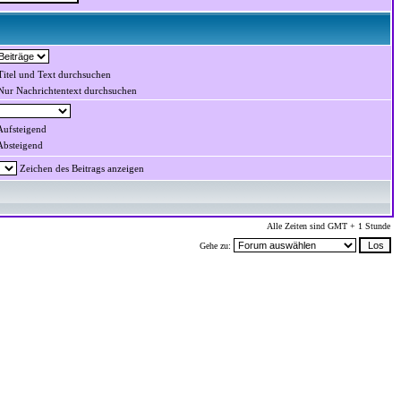
itel und Text durchsuchen
ur Nachrichtentext durchsuchen
ufsteigend
bsteigend
Zeichen des Beitrags anzeigen
Alle Zeiten sind GMT + 1 Stunde
Gehe zu: