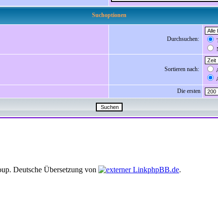
Suchoptionen
Durchsuchen:
T
N
Sortieren nach:
A
A
Die ersten
up. Deutsche Übersetzung von
phpBB.de
.