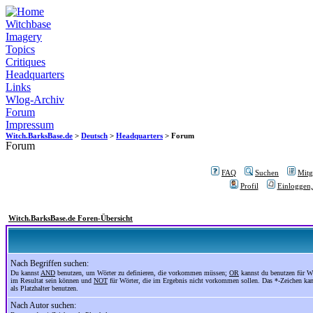
Witchbase
Imagery
Topics
Critiques
Headquarters
Links
Wlog-Archiv
Forum
Impressum
Witch.BarksBase.de
>
Deutsch
>
Headquarters
> Forum
Forum
FAQ
Suchen
Mitgl
Profil
Einloggen,
Witch.BarksBase.de Foren-Übersicht
Nach Begriffen suchen:
Du kannst
AND
benutzen, um Wörter zu definieren, die vorkommen müssen;
OR
kannst du benutzen für Wö
im Resultat sein können und
NOT
für Wörter, die im Ergebnis nicht vorkommen sollen. Das *-Zeichen ka
als Platzhalter benutzen.
Nach Autor suchen: