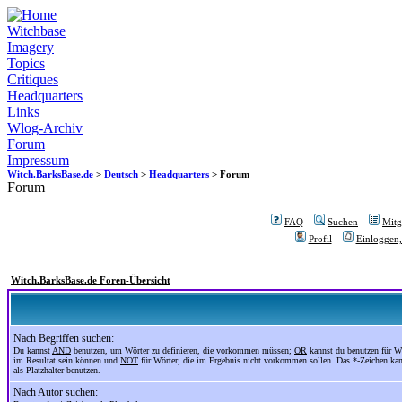
Witchbase
Imagery
Topics
Critiques
Headquarters
Links
Wlog-Archiv
Forum
Impressum
Witch.BarksBase.de
>
Deutsch
>
Headquarters
> Forum
Forum
FAQ
Suchen
Mitgl
Profil
Einloggen,
Witch.BarksBase.de Foren-Übersicht
Nach Begriffen suchen:
Du kannst
AND
benutzen, um Wörter zu definieren, die vorkommen müssen;
OR
kannst du benutzen für Wö
im Resultat sein können und
NOT
für Wörter, die im Ergebnis nicht vorkommen sollen. Das *-Zeichen ka
als Platzhalter benutzen.
Nach Autor suchen: