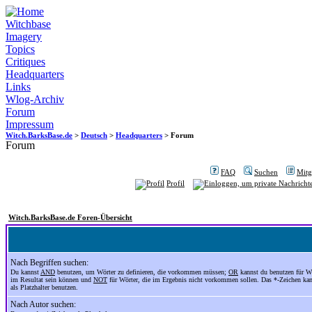
Witchbase
Imagery
Topics
Critiques
Headquarters
Links
Wlog-Archiv
Forum
Impressum
Witch.BarksBase.de
>
Deutsch
>
Headquarters
> Forum
Forum
FAQ
Suchen
Mitgl
Profil
Witch.BarksBase.de Foren-Übersicht
Nach Begriffen suchen:
Du kannst
AND
benutzen, um Wörter zu definieren, die vorkommen müssen;
OR
kannst du benutzen für Wö
im Resultat sein können und
NOT
für Wörter, die im Ergebnis nicht vorkommen sollen. Das *-Zeichen ka
als Platzhalter benutzen.
Nach Autor suchen: