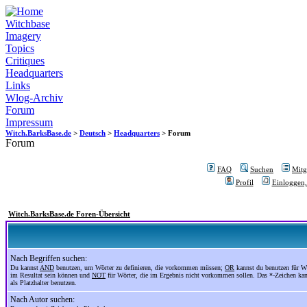
Witchbase
Imagery
Topics
Critiques
Headquarters
Links
Wlog-Archiv
Forum
Impressum
Witch.BarksBase.de
>
Deutsch
>
Headquarters
> Forum
Forum
FAQ
Suchen
Mitgl
Profil
Einloggen,
Witch.BarksBase.de Foren-Übersicht
Nach Begriffen suchen:
Du kannst
AND
benutzen, um Wörter zu definieren, die vorkommen müssen;
OR
kannst du benutzen für Wö
im Resultat sein können und
NOT
für Wörter, die im Ergebnis nicht vorkommen sollen. Das *-Zeichen ka
als Platzhalter benutzen.
Nach Autor suchen: