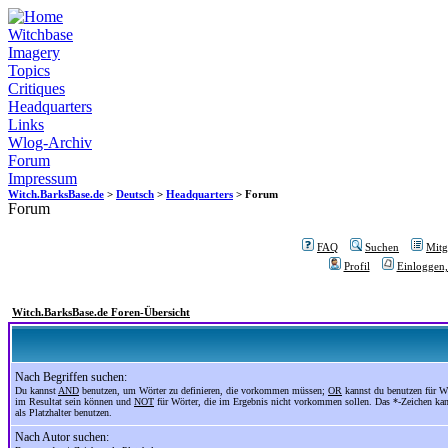
Witchbase
Imagery
Topics
Critiques
Headquarters
Links
Wlog-Archiv
Forum
Impressum
Witch.BarksBase.de
>
Deutsch
>
Headquarters
> Forum
Forum
FAQ
Suchen
Mitgl
Profil
Einloggen,
Witch.BarksBase.de Foren-Übersicht
Nach Begriffen suchen:
Du kannst
AND
benutzen, um Wörter zu definieren, die vorkommen müssen;
OR
kannst du benutzen für Wö
im Resultat sein können und
NOT
für Wörter, die im Ergebnis nicht vorkommen sollen. Das *-Zeichen ka
als Platzhalter benutzen.
Nach Autor suchen: