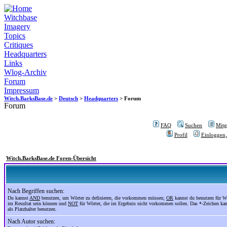
Witchbase
Imagery
Topics
Critiques
Headquarters
Links
Wlog-Archiv
Forum
Impressum
Witch.BarksBase.de
>
Deutsch
>
Headquarters
> Forum
Forum
FAQ
Suchen
Mitgl
Profil
Einloggen,
Witch.BarksBase.de Foren-Übersicht
Nach Begriffen suchen:
Du kannst
AND
benutzen, um Wörter zu definieren, die vorkommen müssen;
OR
kannst du benutzen für Wö
im Resultat sein können und
NOT
für Wörter, die im Ergebnis nicht vorkommen sollen. Das *-Zeichen ka
als Platzhalter benutzen.
Nach Autor suchen: