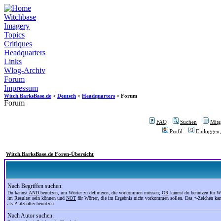
Witchbase
Imagery
Topics
Critiques
Headquarters
Links
Wlog-Archiv
Forum
Impressum
Witch.BarksBase.de
>
Deutsch
>
Headquarters
> Forum
Forum
FAQ
Suchen
Mitgl
Profil
Einloggen,
Witch.BarksBase.de Foren-Übersicht
Nach Begriffen suchen:
Du kannst
AND
benutzen, um Wörter zu definieren, die vorkommen müssen;
OR
kannst du benutzen für Wö
im Resultat sein können und
NOT
für Wörter, die im Ergebnis nicht vorkommen sollen. Das *-Zeichen ka
als Platzhalter benutzen.
Nach Autor suchen: