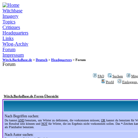
Witchbase
Imagery
Topics
Critiques
Headquarters
Links
Wlog-Archiv
Forum
Impressum
Witch.BarksBase.de
>
Deutsch
>
Headquarters
> Forum
Forum
FAQ
Suchen
Mitgl
Profil
Einloggen,
Witch.BarksBase.de Foren-Übersicht
Nach Begriffen suchen:
Du kannst
AND
benutzen, um Wörter zu definieren, die vorkommen müssen;
OR
kannst du benutzen für Wö
im Resultat sein können und
NOT
für Wörter, die im Ergebnis nicht vorkommen sollen. Das *-Zeichen ka
als Platzhalter benutzen.
Nach Autor suchen: