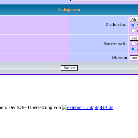
Suchoptionen
Durchsuchen:
T
N
Sortieren nach:
A
A
Die ersten
up. Deutsche Übersetzung von
phpBB.de
.