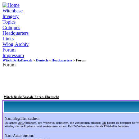
Witchbase
Imagery
Topics
Critiques
Headquarters
Links
Wlog-Archiv
Forum
Impressum
Witch.BarksBase.de
>
Deutsch
>
Headquarters
> Forum
Forum
Witch.BarksBase.de Foren-Übersicht
Nach Begriffen suchen:
Du kannst
AND
benutzen, um Wörter zu definieren, die vorkommen müssen;
OR
kannst du benutzen für W
Wörter, die im Ergebnis nicht vorkommen sollen. Das *-Zeichen kannst du als Platzhalter benutzen.
Nach Autor suchen: