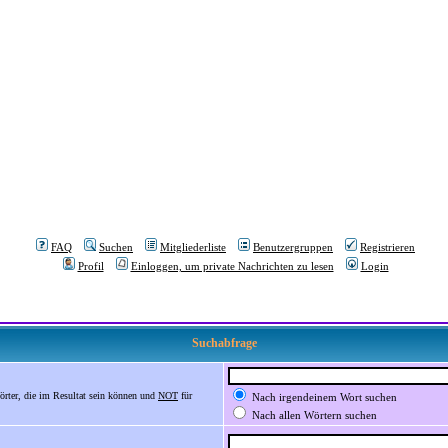
FAQ
Suchen
Mitgliederliste
Benutzergruppen
Registrieren
Profil
Einloggen, um private Nachrichten zu lesen
Login
Suchabfrage
örter, die im Resultat sein können und
NOT
für
Nach irgendeinem Wort suchen
Nach allen Wörtern suchen