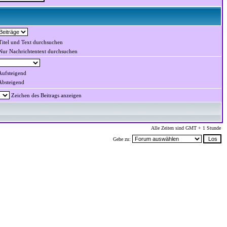
itel und Text durchsuchen
ur Nachrichtentext durchsuchen
ufsteigend
bsteigend
Zeichen des Beitrags anzeigen
Alle Zeiten sind GMT + 1 Stunde
Gehe zu: