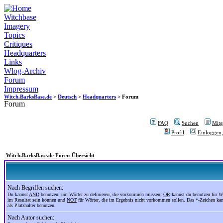
Witchbase
Imagery
Topics
Critiques
Headquarters
Links
Wlog-Archiv
Forum
Impressum
Witch.BarksBase.de
>
Deutsch
>
Headquarters
> Forum
Forum
FAQ
Suchen
Mitgl
Profil
Einloggen,
Witch.BarksBase.de Foren-Übersicht
Nach Begriffen suchen:
Du kannst
AND
benutzen, um Wörter zu definieren, die vorkommen müssen;
OR
kannst du benutzen für Wö
im Resultat sein können und
NOT
für Wörter, die im Ergebnis nicht vorkommen sollen. Das *-Zeichen ka
als Platzhalter benutzen.
Nach Autor suchen: