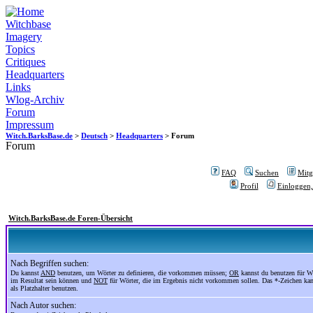
Witchbase
Imagery
Topics
Critiques
Headquarters
Links
Wlog-Archiv
Forum
Impressum
Witch.BarksBase.de
>
Deutsch
>
Headquarters
> Forum
Forum
FAQ
Suchen
Mitgl
Profil
Einloggen,
Witch.BarksBase.de Foren-Übersicht
Nach Begriffen suchen:
Du kannst
AND
benutzen, um Wörter zu definieren, die vorkommen müssen;
OR
kannst du benutzen für Wö
im Resultat sein können und
NOT
für Wörter, die im Ergebnis nicht vorkommen sollen. Das *-Zeichen ka
als Platzhalter benutzen.
Nach Autor suchen: