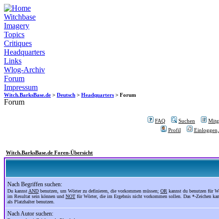
Witchbase
Imagery
Topics
Critiques
Headquarters
Links
Wlog-Archiv
Forum
Impressum
Witch.BarksBase.de
>
Deutsch
>
Headquarters
> Forum
Forum
FAQ
Suchen
Mitgl
Profil
Einloggen,
Witch.BarksBase.de Foren-Übersicht
Nach Begriffen suchen:
Du kannst
AND
benutzen, um Wörter zu definieren, die vorkommen müssen;
OR
kannst du benutzen für Wö
im Resultat sein können und
NOT
für Wörter, die im Ergebnis nicht vorkommen sollen. Das *-Zeichen ka
als Platzhalter benutzen.
Nach Autor suchen: