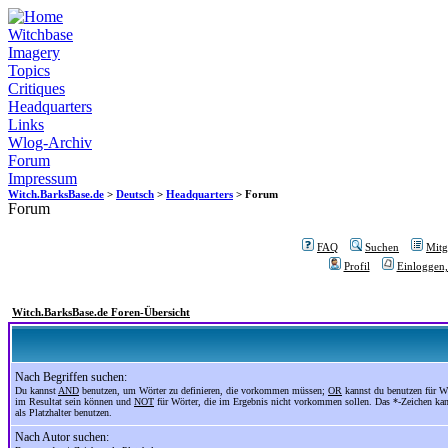
Witchbase
Imagery
Topics
Critiques
Headquarters
Links
Wlog-Archiv
Forum
Impressum
Witch.BarksBase.de
>
Deutsch
>
Headquarters
> Forum
Forum
FAQ
Suchen
Mitgl
Profil
Einloggen,
Witch.BarksBase.de Foren-Übersicht
Nach Begriffen suchen:
Du kannst
AND
benutzen, um Wörter zu definieren, die vorkommen müssen;
OR
kannst du benutzen für Wö
im Resultat sein können und
NOT
für Wörter, die im Ergebnis nicht vorkommen sollen. Das *-Zeichen ka
als Platzhalter benutzen.
Nach Autor suchen: