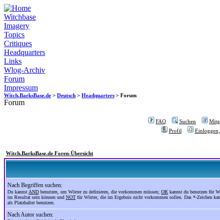
Witchbase
Imagery
Topics
Critiques
Headquarters
Links
Wlog-Archiv
Forum
Impressum
Witch.BarksBase.de
>
Deutsch
>
Headquarters
> Forum
Forum
FAQ
Suchen
Mitgl
Profil
Einloggen,
Witch.BarksBase.de Foren-Übersicht
Nach Begriffen suchen:
Du kannst
AND
benutzen, um Wörter zu definieren, die vorkommen müssen;
OR
kannst du benutzen für Wö
im Resultat sein können und
NOT
für Wörter, die im Ergebnis nicht vorkommen sollen. Das *-Zeichen ka
als Platzhalter benutzen.
Nach Autor suchen: