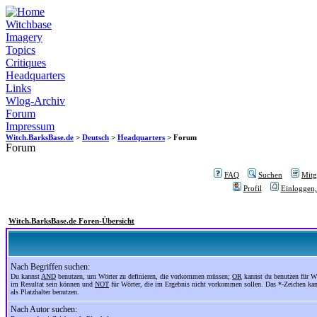
Witchbase
Imagery
Topics
Critiques
Headquarters
Links
Wlog-Archiv
Forum
Impressum
Witch.BarksBase.de
>
Deutsch
>
Headquarters
> Forum
Forum
FAQ
Suchen
Mitgl
Profil
Einloggen,
Witch.BarksBase.de Foren-Übersicht
Nach Begriffen suchen:
Du kannst
AND
benutzen, um Wörter zu definieren, die vorkommen müssen;
OR
kannst du benutzen für Wö
im Resultat sein können und
NOT
für Wörter, die im Ergebnis nicht vorkommen sollen. Das *-Zeichen ka
als Platzhalter benutzen.
Nach Autor suchen: