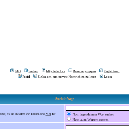
FAQ
Suchen
Mitgliederliste
Benutzergruppen
Registrieren
Profil
Einloggen, um private Nachrichten zu lesen
Login
Suchabfrage
örter, die im Resultat sein können und
NOT
für
Nach irgendeinem Wort suchen
Nach allen Wörtern suchen