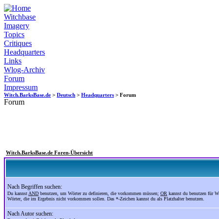
Witchbase
Imagery
Topics
Critiques
Headquarters
Links
Wlog-Archiv
Forum
Impressum
Witch.BarksBase.de
>
Deutsch
>
Headquarters
> Forum
Forum
Witch.BarksBase.de Foren-Übersicht
Nach Begriffen suchen:
Du kannst
AND
benutzen, um Wörter zu definieren, die vorkommen müssen;
OR
kannst du benutzen für W
Wörter, die im Ergebnis nicht vorkommen sollen. Das *-Zeichen kannst du als Platzhalter benutzen.
Nach Autor suchen: