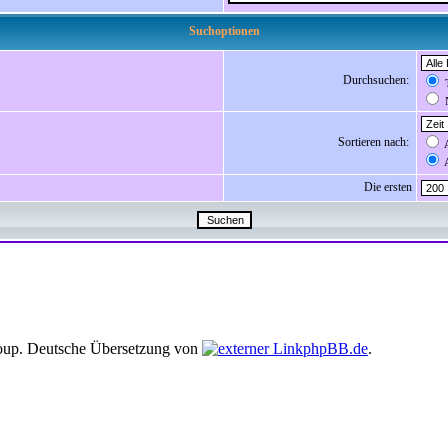
Suchoptionen
Durchsuchen:
T
N
Sortieren nach:
A
A
Die ersten
up. Deutsche Übersetzung von
phpBB.de
.