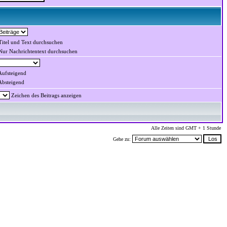
itel und Text durchsuchen
ur Nachrichtentext durchsuchen
ufsteigend
bsteigend
Zeichen des Beitrags anzeigen
Alle Zeiten sind GMT + 1 Stunde
Gehe zu: