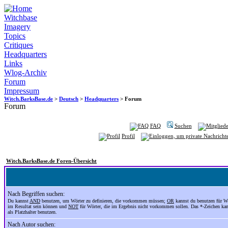
Witchbase
Imagery
Topics
Critiques
Headquarters
Links
Wlog-Archiv
Forum
Impressum
Witch.BarksBase.de
>
Deutsch
>
Headquarters
> Forum
Forum
FAQ
Suchen
Profil
Witch.BarksBase.de Foren-Übersicht
Nach Begriffen suchen:
Du kannst
AND
benutzen, um Wörter zu definieren, die vorkommen müssen;
OR
kannst du benutzen für Wö
im Resultat sein können und
NOT
für Wörter, die im Ergebnis nicht vorkommen sollen. Das *-Zeichen ka
als Platzhalter benutzen.
Nach Autor suchen: