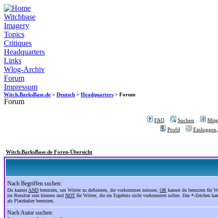
Witchbase
Imagery
Topics
Critiques
Headquarters
Links
Wlog-Archiv
Forum
Impressum
Witch.BarksBase.de
>
Deutsch
>
Headquarters
> Forum
Forum
FAQ
Suchen
Mitgl
Profil
Einloggen,
Witch.BarksBase.de Foren-Übersicht
Nach Begriffen suchen:
Du kannst
AND
benutzen, um Wörter zu definieren, die vorkommen müssen;
OR
kannst du benutzen für Wö
im Resultat sein können und
NOT
für Wörter, die im Ergebnis nicht vorkommen sollen. Das *-Zeichen ka
als Platzhalter benutzen.
Nach Autor suchen: