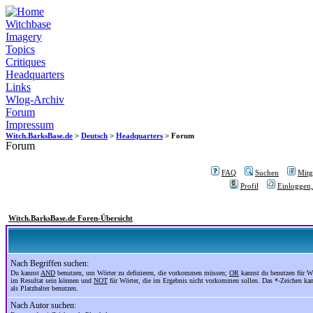
Witchbase
Imagery
Topics
Critiques
Headquarters
Links
Wlog-Archiv
Forum
Impressum
Witch.BarksBase.de
>
Deutsch
>
Headquarters
> Forum
Forum
FAQ
Suchen
Mitgl
Profil
Einloggen,
Witch.BarksBase.de Foren-Übersicht
Nach Begriffen suchen:
Du kannst
AND
benutzen, um Wörter zu definieren, die vorkommen müssen;
OR
kannst du benutzen für Wö
im Resultat sein können und
NOT
für Wörter, die im Ergebnis nicht vorkommen sollen. Das *-Zeichen ka
als Platzhalter benutzen.
Nach Autor suchen: