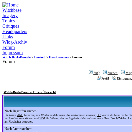
Witchbase
Imagery
Topics
Critiques
Headquarters
Links
Wlog-Archiv
Forum
Impressum
Witch.BarksBase.de
>
Deutsch
>
Headquarters
> Forum
Forum
FAQ
Suchen
Mitgl
Profil
Einloggen,
Witch.BarksBase.de Foren-Übersicht
Nach Begriffen suchen:
Du kannst
AND
benutzen, um Wörter zu definieren, die vorkommen müssen;
OR
kannst du benutzen für Wö
im Resultat sein können und
NOT
für Wörter, die im Ergebnis nicht vorkommen sollen. Das *-Zeichen ka
als Platzhalter benutzen.
Nach Autor suchen: