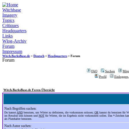
Witchbase
Imagery
Topics
Critiques
Headquarters
Links
Wlog-Archiv
Forum
Impressum
Witch.BarksBase.de
>
Deutsch
>
Headquarters
> Forum
Forum
FAQ
Suchen
Mitgl
Profil
Einloggen,
Witch.BarksBase.de Foren-Übersicht
Nach Begriffen suchen:
Du kannst
AND
benutzen, um Wörter zu definieren, die vorkommen müssen;
OR
kannst du benutzen für Wö
im Resultat sein können und
NOT
für Wörter, die im Ergebnis nicht vorkommen sollen. Das *-Zeichen ka
als Platzhalter benutzen.
Nach Autor suchen: