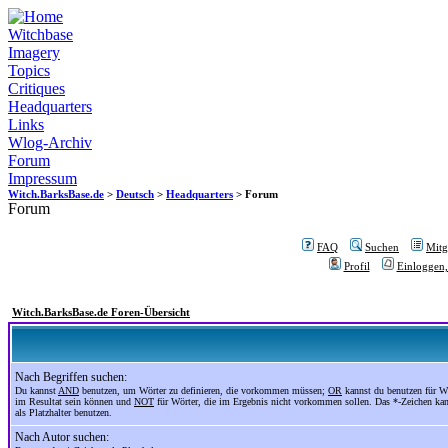
Witchbase
Imagery
Topics
Critiques
Headquarters
Links
Wlog-Archiv
Forum
Impressum
Witch.BarksBase.de
>
Deutsch
>
Headquarters
> Forum
Forum
FAQ
Suchen
Mitgl
Profil
Einloggen,
Witch.BarksBase.de Foren-Übersicht
Nach Begriffen suchen:
Du kannst
AND
benutzen, um Wörter zu definieren, die vorkommen müssen;
OR
kannst du benutzen für Wö
im Resultat sein können und
NOT
für Wörter, die im Ergebnis nicht vorkommen sollen. Das *-Zeichen ka
als Platzhalter benutzen.
Nach Autor suchen: