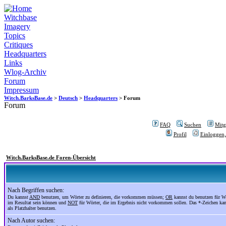
Witchbase
Imagery
Topics
Critiques
Headquarters
Links
Wlog-Archiv
Forum
Impressum
Witch.BarksBase.de
>
Deutsch
>
Headquarters
> Forum
Forum
FAQ
Suchen
Mitgl
Profil
Einloggen,
Witch.BarksBase.de Foren-Übersicht
Nach Begriffen suchen:
Du kannst
AND
benutzen, um Wörter zu definieren, die vorkommen müssen;
OR
kannst du benutzen für Wö
im Resultat sein können und
NOT
für Wörter, die im Ergebnis nicht vorkommen sollen. Das *-Zeichen ka
als Platzhalter benutzen.
Nach Autor suchen: