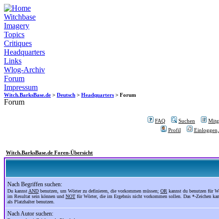
Witchbase
Imagery
Topics
Critiques
Headquarters
Links
Wlog-Archiv
Forum
Impressum
Witch.BarksBase.de
>
Deutsch
>
Headquarters
> Forum
Forum
FAQ
Suchen
Mitgl
Profil
Einloggen,
Witch.BarksBase.de Foren-Übersicht
Nach Begriffen suchen:
Du kannst
AND
benutzen, um Wörter zu definieren, die vorkommen müssen;
OR
kannst du benutzen für Wö
im Resultat sein können und
NOT
für Wörter, die im Ergebnis nicht vorkommen sollen. Das *-Zeichen ka
als Platzhalter benutzen.
Nach Autor suchen: