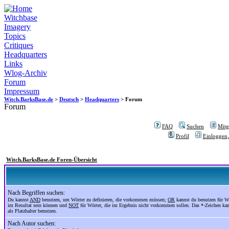
Witchbase
Imagery
Topics
Critiques
Headquarters
Links
Wlog-Archiv
Forum
Impressum
Witch.BarksBase.de
>
Deutsch
>
Headquarters
> Forum
Forum
FAQ
Suchen
Mitgl
Profil
Einloggen,
Witch.BarksBase.de Foren-Übersicht
Nach Begriffen suchen:
Du kannst
AND
benutzen, um Wörter zu definieren, die vorkommen müssen;
OR
kannst du benutzen für Wö
im Resultat sein können und
NOT
für Wörter, die im Ergebnis nicht vorkommen sollen. Das *-Zeichen ka
als Platzhalter benutzen.
Nach Autor suchen: