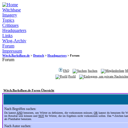
Witchbase
Imagery
Topics
Critiques
Headquarters
Links
Wlog-Archiv
Forum
Impressum
Witch.BarksBase.de
>
Deutsch
>
Headquarters
> Forum
Forum
FAQ
Suchen
Mi
Profil
Witch.BarksBase.de Foren-Übersicht
Nach Begriffen suchen:
Du kannst
AND
benutzen, um Wörter zu definieren, die vorkommen müssen;
OR
kannst du benutzen für Wö
im Resultat sein können und
NOT
für Wörter, die im Ergebnis nicht vorkommen sollen. Das *-Zeichen ka
als Platzhalter benutzen.
Nach Autor suchen: