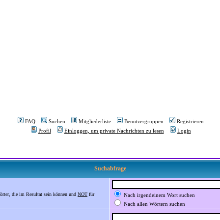
FAQ
Suchen
Mitgliederliste
Benutzergruppen
Registrieren
Profil
Einloggen, um private Nachrichten zu lesen
Login
Suchabfrage
örter, die im Resultat sein können und
NOT
für
Nach irgendeinem Wort suchen
Nach allen Wörtern suchen