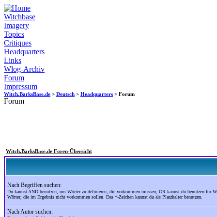
Witchbase
Imagery
Topics
Critiques
Headquarters
Links
Wlog-Archiv
Forum
Impressum
Witch.BarksBase.de
>
Deutsch
>
Headquarters
> Forum
Forum
Witch.BarksBase.de Foren-Übersicht
Nach Begriffen suchen:
Du kannst
AND
benutzen, um Wörter zu definieren, die vorkommen müssen;
OR
kannst du benutzen für W
Wörter, die im Ergebnis nicht vorkommen sollen. Das *-Zeichen kannst du als Platzhalter benutzen.
Nach Autor suchen: