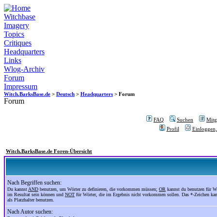
Witchbase
Imagery
Topics
Critiques
Headquarters
Links
Wlog-Archiv
Forum
Impressum
Witch.BarksBase.de
>
Deutsch
>
Headquarters
> Forum
Forum
FAQ
Suchen
Mitgl
Profil
Einloggen,
Witch.BarksBase.de Foren-Übersicht
Nach Begriffen suchen:
Du kannst
AND
benutzen, um Wörter zu definieren, die vorkommen müssen;
OR
kannst du benutzen für Wö
im Resultat sein können und
NOT
für Wörter, die im Ergebnis nicht vorkommen sollen. Das *-Zeichen ka
als Platzhalter benutzen.
Nach Autor suchen: