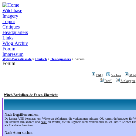
Witchbase
Imagery
Topics
Critiques
Headquarters
Links
Wlog-Archiv
Forum
Impressum
Witch.BarksBase.de
>
Deutsch
>
Headquarters
> Forum
Forum
FAQ
Suchen
Mitgl
Profil
Einloggen,
Witch.BarksBase.de Foren-Übersicht
Nach Begriffen suchen:
Du kannst
AND
benutzen, um Wörter zu definieren, die vorkommen müssen;
OR
kannst du benutzen für Wö
im Resultat sein können und
NOT
für Wörter, die im Ergebnis nicht vorkommen sollen. Das *-Zeichen ka
als Platzhalter benutzen.
Nach Autor suchen: