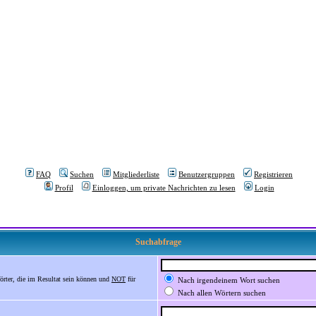
FAQ
Suchen
Mitgliederliste
Benutzergruppen
Registrieren
Profil
Einloggen, um private Nachrichten zu lesen
Login
Suchabfrage
örter, die im Resultat sein können und
NOT
für
Nach irgendeinem Wort suchen
Nach allen Wörtern suchen