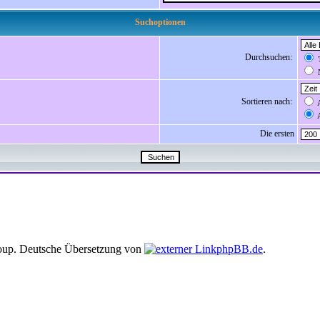
Suchoptionen
Durchsuchen:
T
N
Sortieren nach:
A
A
Die ersten
up. Deutsche Übersetzung von
phpBB.de
.