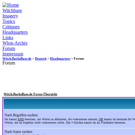
Witchbase
Imagery
Topics
Critiques
Headquarters
Links
Wlog-Archiv
Forum
Impressum
Witch.BarksBase.de
>
Deutsch
>
Headquarters
> Forum
Forum
Witch.BarksBase.de Foren-Übersicht
Nach Begriffen suchen:
Du kannst
AND
benutzen, um Wörter zu definieren, die vorkommen müssen;
OR
kannst du benutzen für W
Wörter, die im Ergebnis nicht vorkommen sollen. Das *-Zeichen kannst du als Platzhalter benutzen.
Nach Autor suchen: