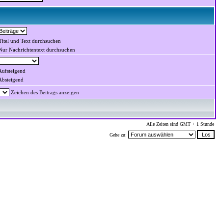
itel und Text durchsuchen
ur Nachrichtentext durchsuchen
ufsteigend
bsteigend
Zeichen des Beitrags anzeigen
Alle Zeiten sind GMT + 1 Stunde
Gehe zu: