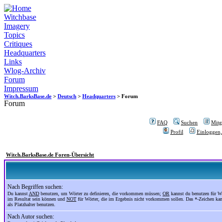
Witchbase
Imagery
Topics
Critiques
Headquarters
Links
Wlog-Archiv
Forum
Impressum
Witch.BarksBase.de
>
Deutsch
>
Headquarters
> Forum
Forum
FAQ
Suchen
Mitgl
Profil
Einloggen,
Witch.BarksBase.de Foren-Übersicht
Nach Begriffen suchen:
Du kannst
AND
benutzen, um Wörter zu definieren, die vorkommen müssen;
OR
kannst du benutzen für Wö
im Resultat sein können und
NOT
für Wörter, die im Ergebnis nicht vorkommen sollen. Das *-Zeichen ka
als Platzhalter benutzen.
Nach Autor suchen: