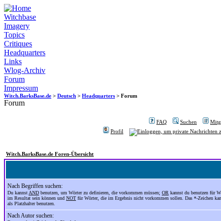
Witchbase
Imagery
Topics
Critiques
Headquarters
Links
Wlog-Archiv
Forum
Impressum
Witch.BarksBase.de
>
Deutsch
>
Headquarters
> Forum
Forum
FAQ
Suchen
Mitgl
Profil
Witch.BarksBase.de Foren-Übersicht
Nach Begriffen suchen:
Du kannst
AND
benutzen, um Wörter zu definieren, die vorkommen müssen;
OR
kannst du benutzen für Wö
im Resultat sein können und
NOT
für Wörter, die im Ergebnis nicht vorkommen sollen. Das *-Zeichen ka
als Platzhalter benutzen.
Nach Autor suchen: