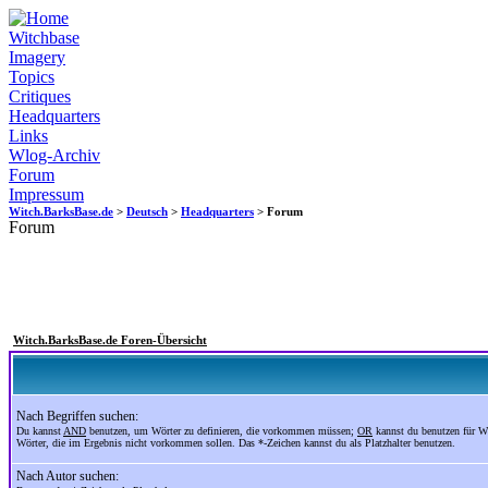
Witchbase
Imagery
Topics
Critiques
Headquarters
Links
Wlog-Archiv
Forum
Impressum
Witch.BarksBase.de
>
Deutsch
>
Headquarters
> Forum
Forum
Witch.BarksBase.de Foren-Übersicht
Nach Begriffen suchen:
Du kannst
AND
benutzen, um Wörter zu definieren, die vorkommen müssen;
OR
kannst du benutzen für W
Wörter, die im Ergebnis nicht vorkommen sollen. Das *-Zeichen kannst du als Platzhalter benutzen.
Nach Autor suchen: