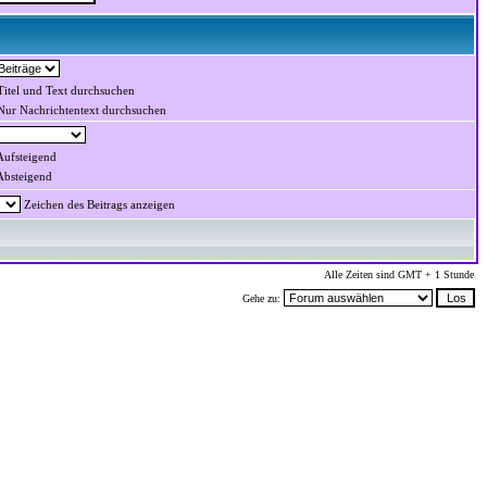
itel und Text durchsuchen
ur Nachrichtentext durchsuchen
ufsteigend
bsteigend
Zeichen des Beitrags anzeigen
Alle Zeiten sind GMT + 1 Stunde
Gehe zu: