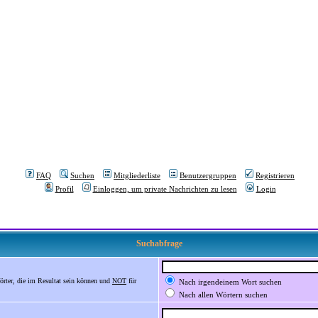
FAQ
Suchen
Mitgliederliste
Benutzergruppen
Registrieren
Profil
Einloggen, um private Nachrichten zu lesen
Login
Suchabfrage
örter, die im Resultat sein können und
NOT
für
Nach irgendeinem Wort suchen
Nach allen Wörtern suchen