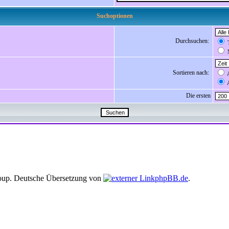
Suchoptionen
Durchsuchen:
T
N
Sortieren nach:
A
A
Die ersten
up. Deutsche Übersetzung von
phpBB.de
.