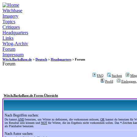
Witchbase
Imagery
Topics
Critiques
Headquarters
Links
Wlog-Archiv
Forum
Impressum
Witch.BarksBase.de
>
Deutsch
>
Headquarters
> Forum
Forum
FAQ
Suchen
Mitgl
Profil
Einloggen,
Witch.BarksBase.de Foren-Übersicht
Nach Begriffen suchen:
Du kannst
AND
benutzen, um Wörter zu definieren, die vorkommen müssen;
OR
kannst du benutzen für Wö
im Resultat sein können und
NOT
für Wörter, die im Ergebnis nicht vorkommen sollen. Das *-Zeichen ka
als Platzhalter benutzen.
Nach Autor suchen: