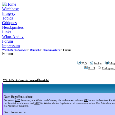
Witchbase
Imagery
Topics
Critiques
Headquarters
Links
Wlog-Archiv
Forum
Impressum
Witch.BarksBase.de
>
Deutsch
>
Headquarters
> Forum
Forum
FAQ
Suchen
Mitgl
Profil
Einloggen,
Witch.BarksBase.de Foren-Übersicht
Nach Begriffen suchen:
Du kannst
AND
benutzen, um Wörter zu definieren, die vorkommen müssen;
OR
kannst du benutzen für Wö
im Resultat sein können und
NOT
für Wörter, die im Ergebnis nicht vorkommen sollen. Das *-Zeichen ka
als Platzhalter benutzen.
Nach Autor suchen: