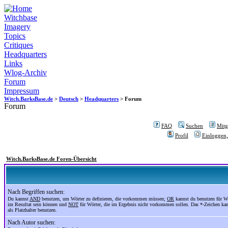
Witchbase
Imagery
Topics
Critiques
Headquarters
Links
Wlog-Archiv
Forum
Impressum
Witch.BarksBase.de
>
Deutsch
>
Headquarters
> Forum
Forum
FAQ
Suchen
Mitgl
Profil
Einloggen,
Witch.BarksBase.de Foren-Übersicht
Nach Begriffen suchen:
Du kannst
AND
benutzen, um Wörter zu definieren, die vorkommen müssen;
OR
kannst du benutzen für Wö
im Resultat sein können und
NOT
für Wörter, die im Ergebnis nicht vorkommen sollen. Das *-Zeichen ka
als Platzhalter benutzen.
Nach Autor suchen: