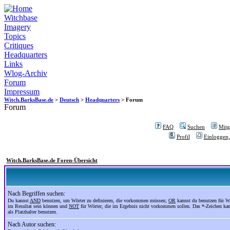
Witchbase
Imagery
Topics
Critiques
Headquarters
Links
Wlog-Archiv
Forum
Impressum
Witch.BarksBase.de
>
Deutsch
>
Headquarters
> Forum
Forum
FAQ
Suchen
Mitgl
Profil
Einloggen,
Witch.BarksBase.de Foren-Übersicht
Nach Begriffen suchen:
Du kannst
AND
benutzen, um Wörter zu definieren, die vorkommen müssen;
OR
kannst du benutzen für Wö
im Resultat sein können und
NOT
für Wörter, die im Ergebnis nicht vorkommen sollen. Das *-Zeichen ka
als Platzhalter benutzen.
Nach Autor suchen: